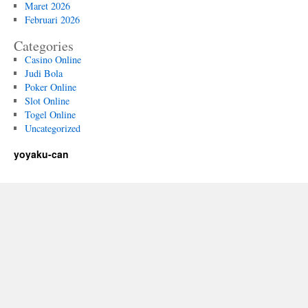
Maret 2026
Februari 2026
Categories
Casino Online
Judi Bola
Poker Online
Slot Online
Togel Online
Uncategorized
yoyaku-can