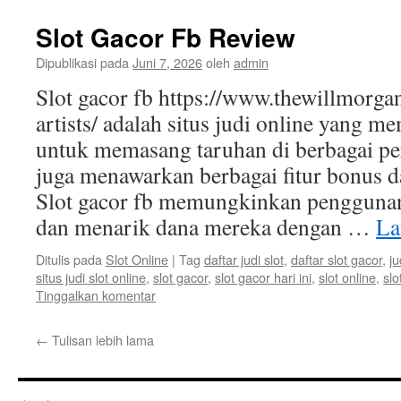
Slot Gacor Fb Review
Dipublikasi pada
Juni 7, 2026
oleh
admin
Slot gacor fb https://www.thewillmorg
artists/ adalah situs judi online yang
untuk memasang taruhan di berbagai per
juga menawarkan berbagai fitur bonus d
Slot gacor fb memungkinkan pengguna
dan menarik dana mereka dengan …
La
Ditulis pada
Slot Online
|
Tag
daftar judi slot
,
daftar slot gacor
,
ju
situs judi slot online
,
slot gacor
,
slot gacor hari ini
,
slot online
,
slo
Tinggalkan komentar
←
Tulisan lebih lama