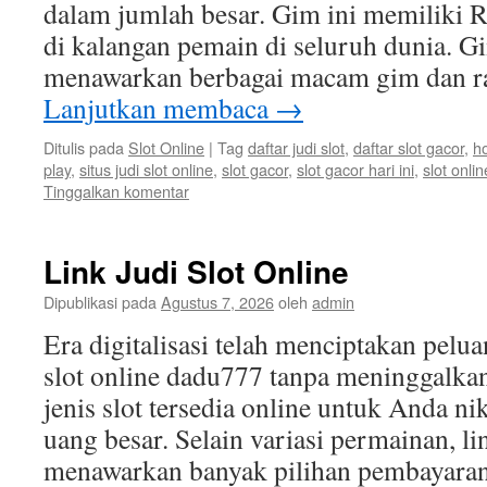
dalam jumlah besar. Gim ini memiliki R
di kalangan pemain di seluruh dunia.
menawarkan berbagai macam gim dan ra
Lanjutkan membaca
→
Ditulis pada
Slot Online
|
Tag
daftar judi slot
,
daftar slot gacor
,
h
play
,
situs judi slot online
,
slot gacor
,
slot gacor hari ini
,
slot onlin
Tinggalkan komentar
Link Judi Slot Online
Dipublikasi pada
Agustus 7, 2026
oleh
admin
Era digitalisasi telah menciptakan pelu
slot online dadu777 tanpa meninggalka
jenis slot tersedia online untuk Anda 
uang besar. Selain variasi permainan, lin
menawarkan banyak pilihan pembayara