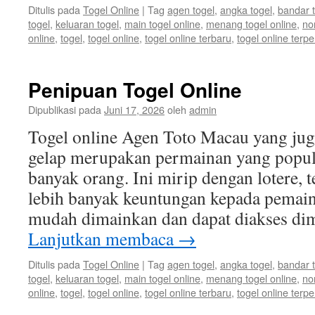
Ditulis pada
Togel Online
|
Tag
agen togel
,
angka togel
,
bandar 
togel
,
keluaran togel
,
main togel online
,
menang togel online
,
no
online
,
togel
,
togel online
,
togel online terbaru
,
togel online terp
Penipuan Togel Online
Dipublikasi pada
Juni 17, 2026
oleh
admin
Togel online Agen Toto Macau yang jug
gelap merupakan permainan yang popul
banyak orang. Ini mirip dengan lotere,
lebih banyak keuntungan kepada pemain
mudah dimainkan dan dapat diakses dim
Lanjutkan membaca
→
Ditulis pada
Togel Online
|
Tag
agen togel
,
angka togel
,
bandar 
togel
,
keluaran togel
,
main togel online
,
menang togel online
,
no
online
,
togel
,
togel online
,
togel online terbaru
,
togel online terp