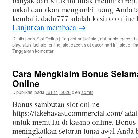
banyak dari situs ini tidak memiliki rep
nakal dan akan mengambil uang Anda 
kembali. dadu777 adalah kasino online 
Lanjutkan membaca
→
Ditulis pada
Slot Online
|
Tag
daftar judi slot
,
daftar slot gacor
,
h
play
,
situs judi slot online
,
slot gacor
,
slot gacor hari ini
,
slot onlin
Tinggalkan komentar
Cara Mengklaim Bonus Selama
Online
Dipublikasi pada
Juli 11, 2026
oleh
admin
Bonus sambutan slot online
https://lakehavasucommercial.com/ adal
untuk memulai di kasino online. Bonus 
meningkatkan setoran tunai awal Anda be