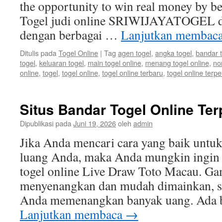
the opportunity to win real money by bet
Togel judi online SRIWIJAYATOGEL d
dengan berbagai …
Lanjutkan membac
Ditulis pada
Togel Online
|
Tag
agen togel
,
angka togel
,
bandar 
togel
,
keluaran togel
,
main togel online
,
menang togel online
,
no
online
,
togel
,
togel online
,
togel online terbaru
,
togel online terp
Situs Bandar Togel Online Te
Dipublikasi pada
Juni 19, 2026
oleh
admin
Jika Anda mencari cara yang baik unt
luang Anda, maka Anda mungkin ingin
togel online Live Draw Toto Macau. Gam
menyenangkan dan mudah dimainkan, s
Anda memenangkan banyak uang. Ada 
Lanjutkan membaca
→