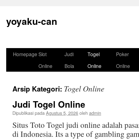
Langsung
ke
yoyaku-can
isi
Homepage
Slot
Judi
Togel
Poker
Online
Bola
Online
Online
Togel Online
Arsip Kategori:
Judi Togel Online
Dipublikasi pada
Agustus 5, 2026
oleh
admin
Situs Toto Togel judi online adalah pasa
di Indonesia. Its a type of gambling game