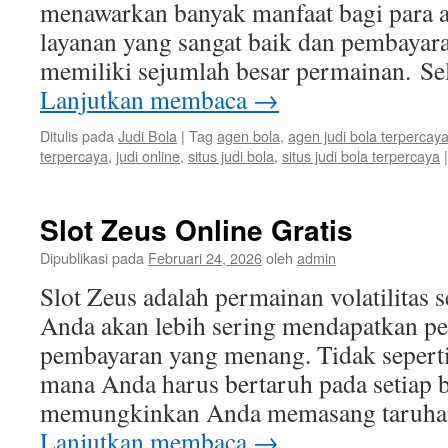
menawarkan banyak manfaat bagi para 
layanan yang sangat baik dan pembayaran
memiliki sejumlah besar permainan. Se
Lanjutkan membaca
→
Ditulis pada
Judi Bola
|
Tag
agen bola
,
agen judi bola terpercay
terpercaya
,
judi online
,
situs judi bola
,
situs judi bola terpercaya
|
Slot Zeus Online Gratis
Dipublikasi pada
Februari 24, 2026
oleh
admin
Slot Zeus adalah permainan volatilitas s
Anda akan lebih sering mendapatkan pe
pembayaran yang menang. Tidak seperti 
mana Anda harus bertaruh pada setiap b
memungkinkan Anda memasang taruhan
Lanjutkan membaca
→