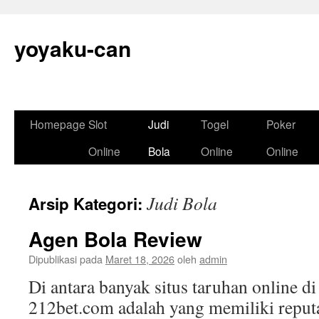
Langsung
ke
yoyaku-can
isi
Homepage
Slot
Judi
Togel
Poker
Online
Bola
Online
Online
Judi Bola
Arsip Kategori:
Agen Bola Review
Dipublikasi pada
Maret 18, 2026
oleh
admin
Di antara banyak situs taruhan online di
212bet.com adalah yang memiliki reputa