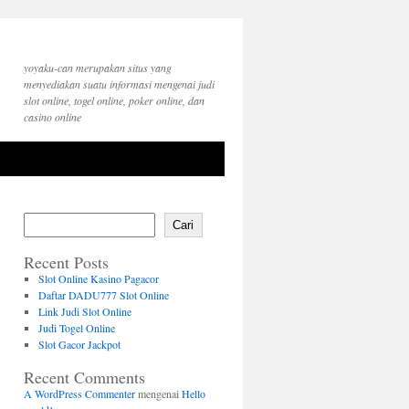
yoyaku-can merupakan situs yang
menyediakan suatu informasi mengenai judi
slot online, togel online, poker online, dan
casino online
Cari
Recent Posts
Slot Online Kasino Pagacor
Daftar DADU777 Slot Online
Link Judi Slot Online
Judi Togel Online
Slot Gacor Jackpot
Recent Comments
A WordPress Commenter
mengenai
Hello