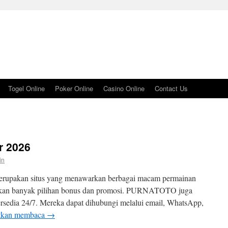
Togel Online
Poker Online
Casino Online
Contact Us
r 2026
in
 merupakan situs yang menawarkan berbagai macam permainan
an banyak pilihan bonus dan promosi. PURNATOTO juga
ersedia 24/7. Mereka dapat dihubungi melalui email, WhatsApp,
tkan membaca
→