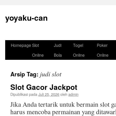
Langsung
ke
yoyaku-can
isi
Homepage
Slot
Judi
Togel
Poker
Online
Bola
Online
Online
judi slot
Arsip Tag:
Slot Gacor Jackpot
Dipublikasi pada
Juli 25, 2026
oleh
admin
Jika Anda tertarik untuk bermain slot g
harus mencoba permainan yang ditawar