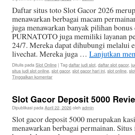
Daftar situs toto Slot Gacor 2026 meru
menawarkan berbagai macam permain
juga menawarkan banyak pilihan bonus 
PURNATOTO juga memiliki layanan pel
24/7. Mereka dapat dihubungi melalui 
livechat. Mereka juga …
Lanjutkan me
Ditulis pada
Slot Online
|
Tag
daftar judi slot
,
daftar slot gacor
,
ju
situs judi slot online
,
slot gacor
,
slot gacor hari ini
,
slot online
,
slo
Tinggalkan komentar
Slot Gacor Deposit 5000 Revi
Dipublikasi pada
April 22, 2026
oleh
admin
Slot gacor deposit 5000 merupakan kas
menawarkan berbagai permainan. Situs i