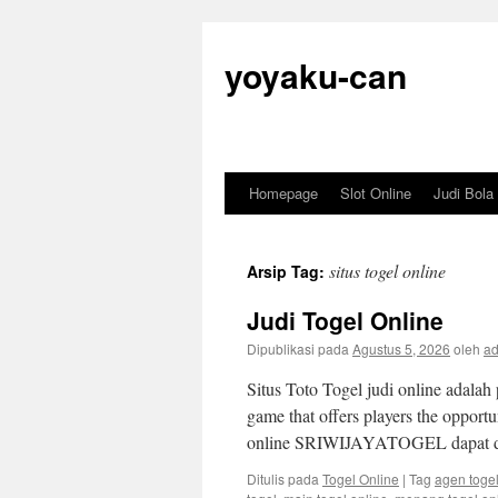
Langsung
ke
yoyaku-can
isi
Homepage
Slot Online
Judi Bola
situs togel online
Arsip Tag:
Judi Togel Online
Dipublikasi pada
Agustus 5, 2026
oleh
a
Situs Toto Togel judi online adalah 
game that offers players the opportu
online SRIWIJAYATOGEL dapat d
Ditulis pada
Togel Online
|
Tag
agen toge