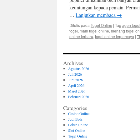
keuntungan kepada pemain. Permain
…
Lanjutkan membaca
→
Ditulis pada
Togel Online
|
Tag
agen toge
togel
,
main togel online
,
menang togel on
online terbaru
,
togel online terpercaya
|
T
Archives
Agustus 2026
Juli 2026
Juni 2026
April 2026
Maret 2026
Februari 2026
Categories
Casino Online
Judi Bola
Poker Online
Slot Online
Togel Online