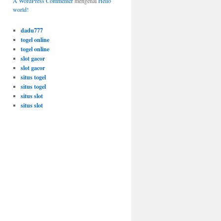
A WordPress Commenter
mengenai
Hello
world!
dadu777
togel online
togel online
slot gacor
slot gacor
situs togel
situs togel
situs slot
situs slot