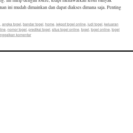
an ini mudah dimainkan dan dapat diakses dimana saja. Penting
l
,
angka togel
,
bandar togel
,
home
,
jekpot togel online
,
judi togel
,
keluaran
line
,
nomor togel
,
prediksi togel
,
situs togel online
,
togel
,
togel online
,
togel
inggalkan komentar