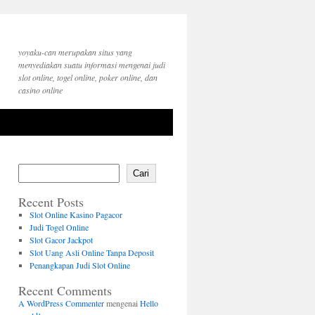
yoyaku-can merupakan situs yang
menyediakan suatu informasi mengenai judi
slot online, togel online, poker online, dan
casino online
Cari
Recent Posts
Slot Online Kasino Pagacor
Judi Togel Online
Slot Gacor Jackpot
Slot Uang Asli Online Tanpa Deposit
Penangkapan Judi Slot Online
Recent Comments
A WordPress Commenter
mengenai
Hello