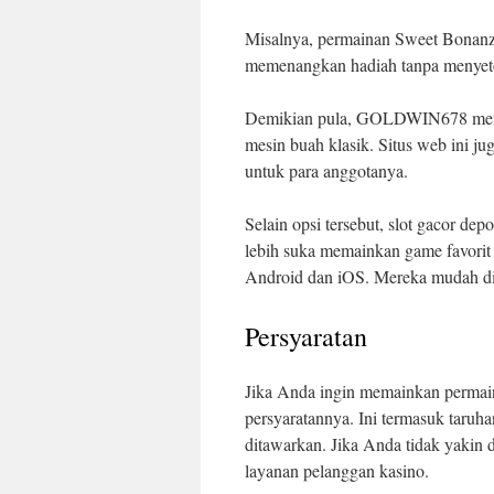
Misalnya, permainan Sweet Bonanz
memenangkan hadiah tanpa menyetor 
Demikian pula, GOLDWIN678 memilik
mesin buah klasik. Situs web ini j
untuk para anggotanya.
Selain opsi tersebut, slot gacor de
lebih suka memainkan game favorit m
Android dan iOS. Mereka mudah digu
Persyaratan
Jika Anda ingin memainkan permaina
persyaratannya. Ini termasuk tar
ditawarkan. Jika Anda tidak yakin 
layanan pelanggan kasino.