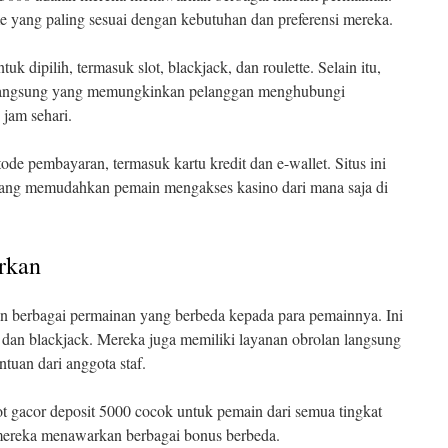
e yang paling sesuai dengan kebutuhan dan preferensi mereka.
 dipilih, termasuk slot, blackjack, dan roulette. Selain itu,
an langsung yang memungkinkan pelanggan menghubungi
jam sehari.
de pembayaran, termasuk kartu kredit dan e-wallet. Situs ini
 yang memudahkan pemain mengakses kasino dari mana saja di
rkan
n berbagai permainan yang berbeda kepada para pemainnya. Ini
r, dan blackjack. Mereka juga memiliki layanan obrolan langsung
uan dari anggota staf.
t gacor deposit 5000 cocok untuk pemain dari semua tingkat
, mereka menawarkan berbagai bonus berbeda.