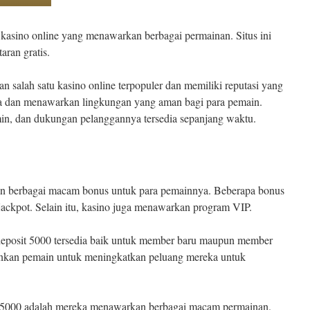
kasino online yang menawarkan berbagai permainan. Situs ini
aran gratis.
lah satu kasino online terpopuler dan memiliki reputasi yang
a dan menawarkan lingkungan yang aman bagi para pemain.
in, dan dukungan pelanggannya tersedia sepanjang waktu.
an berbagai macam bonus untuk para pemainnya. Beberapa bonus
 jackpot. Selain itu, kasino juga menawarkan program VIP.
deposit 5000 tersedia baik untuk member baru maupun member
inkan pemain untuk meningkatkan peluang mereka untuk
sit 5000 adalah mereka menawarkan berbagai macam permainan.