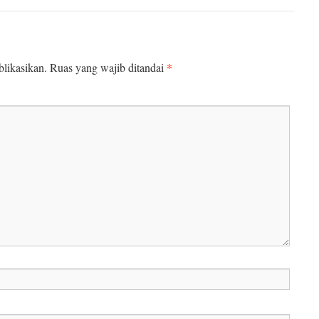
*
likasikan.
Ruas yang wajib ditandai