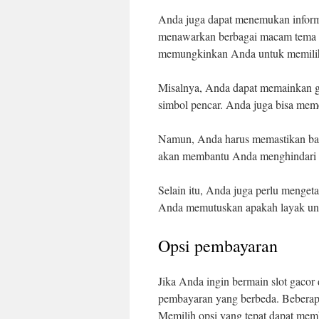
Anda juga dapat menemukan informas
menawarkan berbagai macam tema da
memungkinkan Anda untuk memilih 
Misalnya, Anda dapat memainkan 
simbol pencar. Anda juga bisa mem
Namun, Anda harus memastikan bahw
akan membantu Anda menghindari 
Selain itu, Anda juga perlu menge
Anda memutuskan apakah layak un
Opsi pembayaran
Jika Anda ingin bermain slot gacor
pembayaran yang berbeda. Beberapa d
Memilih opsi yang tepat dapat mem