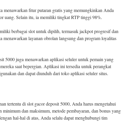
a menawarkan fitur putaran gratis yang memungkinkan Anda
uang. Selain itu, ia memiliki tingkat RTP tinggi 98%.
i berbagai slot untuk dipilih, termasuk jackpot progresif dan
uga menawarkan layanan obrolan langsung dan program loyalitas
posit 5000 juga menawarkan aplikasi seluler untuk pemain yang
ereka saat bepergian. Aplikasi ini tersedia untuk perangkat
nakan dan dapat diunduh dari toko aplikasi seluler situs.
n tertentu di slot gacor deposit 5000, Anda harus mengetahui
uhan minimum dan maksimum, metode pembayaran, dan bonus yang
dengan hal-hal di atas, Anda selalu dapat menghubungi tim