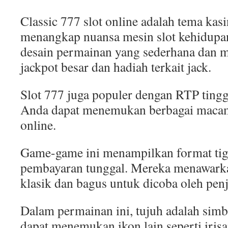
Classic 777 slot online adalah tema kas
menangkap nuansa mesin slot kehidupa
desain permainan yang sederhana dan m
jackpot besar dan hadiah terkait jack.
Slot 777 juga populer dengan RTP tingg
Anda dapat menemukan berbagai macam
online.
Game-game ini menampilkan format tiga
pembayaran tunggal.
Mereka menawarka
klasik dan bagus untuk dicoba oleh penj
Dalam permainan ini, tujuh adalah simb
dapat menemukan ikon lain seperti iris