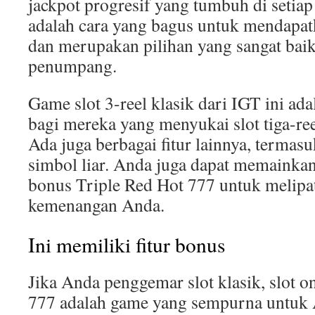
jackpot progresif yang tumbuh di setiap
adalah cara yang bagus untuk mendapa
dan merupakan pilihan yang sangat baik
penumpang.
Game slot 3-reel klasik dari IGT ini ada
bagi mereka yang menyukai slot tiga-ree
Ada juga berbagai fitur lainnya, termasu
simbol liar. Anda juga dapat memainka
bonus Triple Red Hot 777 untuk melip
kemenangan Anda.
Ini memiliki fitur bonus
Jika Anda penggemar slot klasik, slot o
777 adalah game yang sempurna untuk 