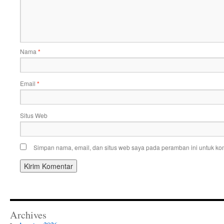
Nama
*
Email
*
Situs Web
Simpan nama, email, dan situs web saya pada peramban ini untuk kom
Archives