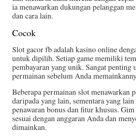
ia menawarkan dukungan pelanggan mel
dan cara lain.
Cocok
Slot gacor fb adalah kasino online den
untuk dipilih. Setiap game memiliki tema
pembayaran yang unik. Sangat penting u
permainan sebelum Anda memainkanny
Beberapa permainan slot menawarkan p
daripada yang lain, sementara yang lain
penawaran bonus dan fitur khusus. Gim
sesuai dengan anggaran Anda dan men
dimainkan.