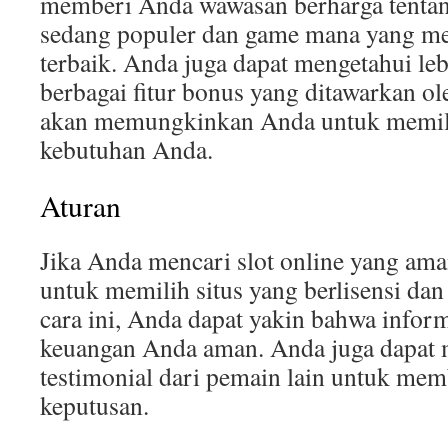
memberi Anda wawasan berharga tentang
sedang populer dan game mana yang m
terbaik. Anda juga dapat mengetahui leb
berbagai fitur bonus yang ditawarkan ole
akan memungkinkan Anda untuk memilih
kebutuhan Anda.
Aturan
Jika Anda mencari slot online yang aman
untuk memilih situs yang berlisensi dan
cara ini, Anda dapat yakin bahwa inform
keuangan Anda aman. Anda juga dapat
testimonial dari pemain lain untuk m
keputusan.