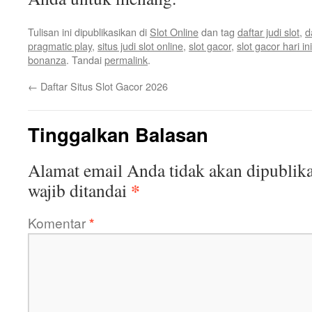
Tulisan ini dipublikasikan di
Slot Online
dan tag
daftar judi slot
,
d
pragmatic play
,
situs judi slot online
,
slot gacor
,
slot gacor hari ini
bonanza
. Tandai
permalink
.
←
Daftar Situs Slot Gacor 2026
Tinggalkan Balasan
Alamat email Anda tidak akan dipublika
*
wajib ditandai
Komentar
*