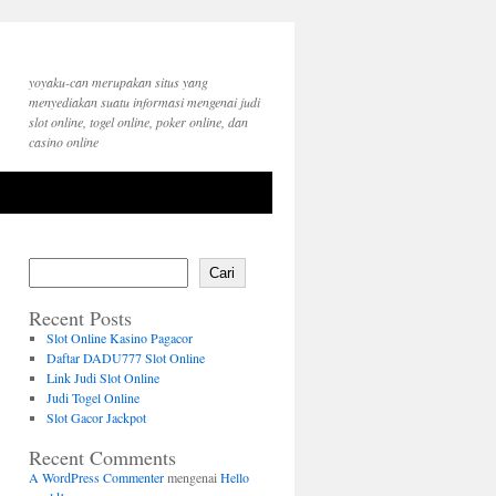
yoyaku-can merupakan situs yang
menyediakan suatu informasi mengenai judi
slot online, togel online, poker online, dan
casino online
Cari
Recent Posts
Slot Online Kasino Pagacor
Daftar DADU777 Slot Online
Link Judi Slot Online
Judi Togel Online
Slot Gacor Jackpot
Recent Comments
A WordPress Commenter
mengenai
Hello