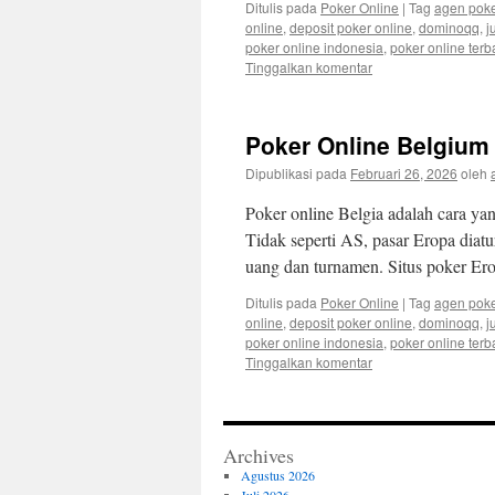
Ditulis pada
Poker Online
|
Tag
agen poke
online
,
deposit poker online
,
dominoqq
,
j
poker online indonesia
,
poker online terb
Tinggalkan komentar
Poker Online Belgium
Dipublikasi pada
Februari 26, 2026
oleh
Poker online Belgia adalah cara yan
Tidak seperti AS, pasar Eropa dia
uang dan turnamen. Situs poker E
Ditulis pada
Poker Online
|
Tag
agen poke
online
,
deposit poker online
,
dominoqq
,
j
poker online indonesia
,
poker online terb
Tinggalkan komentar
Archives
Agustus 2026